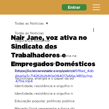
Entrar
Todas as Notícias
Todas as Notícias
Nair Jane, voz ativa no
Segurança Alimentar
Sindicato dos
Educação e Diversidade
Trabalhadores e
Educação, tecnologia e soberania na
Empregados Domésticos
Segurança pública, cidadania e o pa
Educação, diversidade e o papel tra
https://video.wixstatic.com/video/d5f8ad_4db
6ba0a3c714262b2b80e084017e66e/480p/mp
Tecnologia, energia e o papel da ed
4/file.mp4
Identidade, resistência e orgulho n
Identidade, resistência e orgulho n
Educação popular, políticas pública
Macedo Griot representa a força do