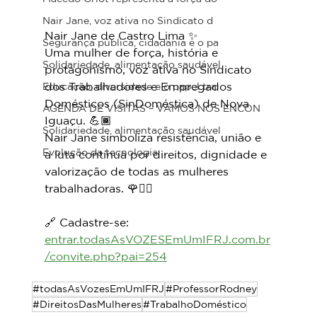
Nair Jane, voz ativa no Sindicato d
Nair Jane de Castro Lima ✨
Segurança pública, cidadania e o pa
Uma mulher de força, história e 
Solidariedade, alimentação saudável
protagonismo, voz ativa no Sindicato 
dos Trabalhadores e Empregados 
Educação, diversidade e o papel tra
Domésticos (SinDoméstica) de Nova 
AGENDA DE VISITAS – VAMOS NOS ENCON
Iguaçu. 💪🏾
Solidariedade, alimentação saudável
Nair Jane simboliza resistência, união e 
Evolução da tecnologia
a luta contínua por direitos, dignidade e 
valorização de todas as mulheres 
trabalhadoras. 🌹✊🏾
🔗 Cadastre-se: 
entrar.todasAsVOZESEmUmIFRJ.com.br
/convite.php?pai=254
#todasAsVozesEmUmIFRJ
#ProfessorRodney
#DireitosDasMulheres
#TrabalhoDoméstico