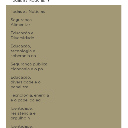
Todas as Notícias
Todas as Notícias
Segurança
Alimentar
Educação e
Diversidade
Educação,
tecnologia e
soberania na
Segurança pública,
cidadania e o pa
Educação,
diversidade e o
papel tra
Tecnologia, energia
e o papel da ed
Identidade,
resistência e
orgulho n
Identidade,