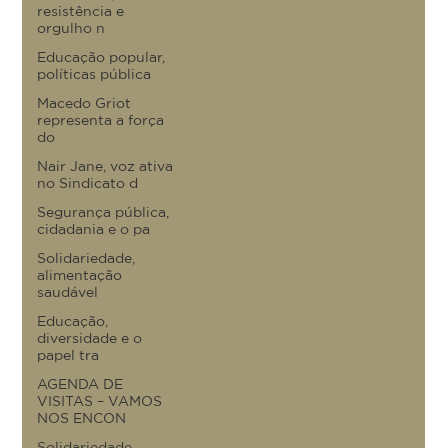
resistência e
orgulho n
Educação popular,
políticas pública
Macedo Griot
representa a força
do
Nair Jane, voz ativa
no Sindicato d
Segurança pública,
cidadania e o pa
Solidariedade,
alimentação
saudável
Educação,
diversidade e o
papel tra
AGENDA DE
VISITAS – VAMOS
NOS ENCON
Solidariedade,