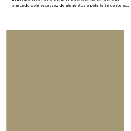
Pastor Jorge Costa: “O combate à fome não começou em
2025. Ele teve início durante a pandemia, um período
marcado pela escassez de alimentos e pela falta de itens
básicos para muitas famílias.”