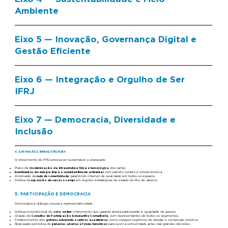
Ambiente
Eixo 5 — Inovação, Governança Digital e
Gestão Eficiente
Eixo 6 — Integração e Orgulho de Ser
IFRJ
Eixo 7 — Democracia, Diversidade e
Inclusão
4. EXPANSÃO E INFRAESTRUTURA
O crescimento do IFRJ precisa ser sustentável e planejado.
Plano de
modernização da infraestrutura física e tecnológica
dos campi.
Investimentos em energia limpa e sustentabilidade ambiental
, com painéis solares e coleta seletiva.
Ampliação da
rede de conectividade
, garantindo internet de qualidade em todos os espaços.
Defesa da
expansão de cursos e campi
em regiões estratégicas do estado do Rio de Janeiro.
5. PARTICIPAÇÃO E DEMOCRACIA
Democracia é diálogo, escuta e representatividade.
Defesa incondicional do
voto on-line
, instrumento que garante ampla participação e igualdade de acesso.
Criação do
Conselho de Participação Estudantil e Comunitária
, com representantes de todos os segmentos.
Fortalecimento dos
grêmios estudantis e centros acadêmicos
, como espaços legítimos de debate e construção coletiva.
Realização periódica de
plenárias abertas e fóruns temáticos
para ouvir a comunidade antes das grandes decisões.