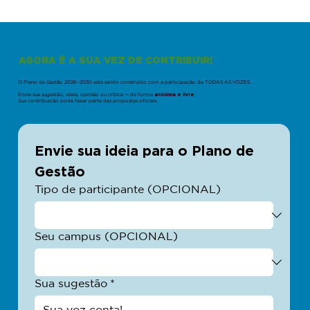
AGORA É A SUA VEZ DE CONTRIBUIR!
O Plano de Gestão 2026–2030 está sendo construído com a participação de TODAS AS VOZES.
anônima e livre
Envie sua sugestão, ideia, opinião ou crítica — de forma
.
Sua contribuição pode fazer parte das propostas oficiais.
Envie sua ideia para o Plano de 
Gestão
Tipo de participante (OPCIONAL)
Seu campus (OPCIONAL)
Sua sugestão
*