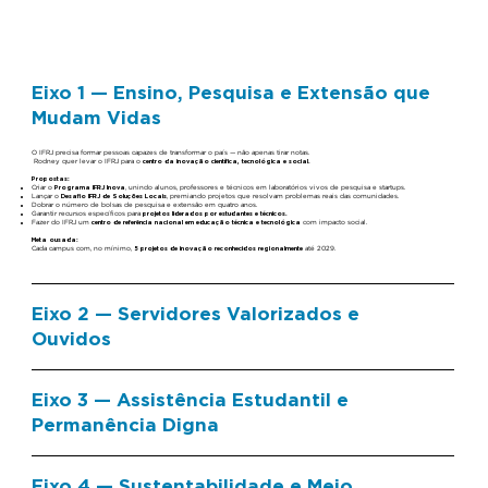
Eixo 1 — Ensino, Pesquisa e Extensão que
Mudam Vidas
O IFRJ precisa formar pessoas capazes de transformar o país — não apenas tirar notas.
Rodney quer levar o IFRJ para o
centro da inovação científica, tecnológica e social.
Propostas:
Criar o
Programa IFRJ Inova
, unindo alunos, professores e técnicos em laboratórios vivos de pesquisa e startups.
Lançar o
Desafio IFRJ de Soluções Locais
, premiando projetos que resolvam problemas reais das comunidades.
Dobrar o número de bolsas de pesquisa e extensão em quatro anos.
Garantir recursos específicos para
projetos liderados por estudantes e técnicos.
Fazer do IFRJ um
centro de referência nacional em educação técnica e tecnológica
com impacto social.
Meta ousada:
Cada campus com, no mínimo,
5 projetos de inovação reconhecidos regionalmente
até 2029.
Eixo 2 — Servidores Valorizados e
Ouvidos
Eixo 3 — Assistência Estudantil e
Permanência Digna
Eixo 4 — Sustentabilidade e Meio