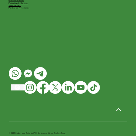
Plano de Gestão
Pesquisa de Opinião
Vem de Zap!
Política de Privacidade
Redes Sociais
© 2025 Rodney para Reitor do IFRJ. Site desenvolvido por
Brothers Design.