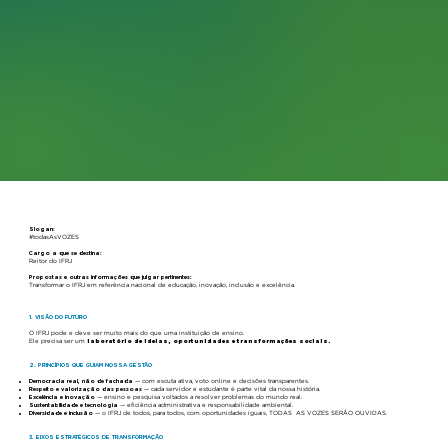
Slogan:
#todasAsVOZES
Cargo a que se destina:
Reitor do IFRJ
Propostas e outras informações que julgar pertinentes:
Transformar o IFRJ em referência nacional de educação, inovação, inclusão e excelência.
1. VISÃO DO FUTURO
O IFRJ pode e deve ser muito mais do que uma instituição de ensino.
Ele precisa ser um
laboratório de ideias, oportunidades e transformações sociais.
2. PRINCÍPIOS QUE GUIAM NOSSA GESTÃO
Democracia real, não de fachada
— com escuta ativa, voto online e decisões transparentes.
Respeito e valorização das pessoas
— cada servidor e estudante é parte vital da nossa história.
Excelência e inovação
— ensino e pesquisa voltados a resolver problemas do mundo real.
Sustentabilidade e tecnologia
— eficiência administrativa e responsabilidade ambiental.
Diversidade e inclusão
— o IFRJ de todos, para todos, com oportunidades iguais, TODAS AS VOZES SERÃO OUVIDAS.
3. EIXOS ESTRATÉGICOS DE TRANSFORMAÇÃO