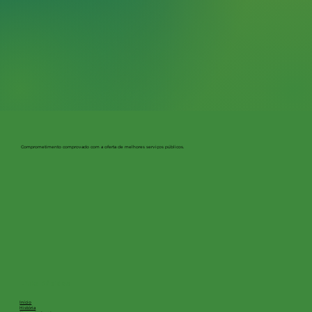
Comprometimento comprovado com a oferta de melhores serviços públicos.
Links Rápidos
Início
História